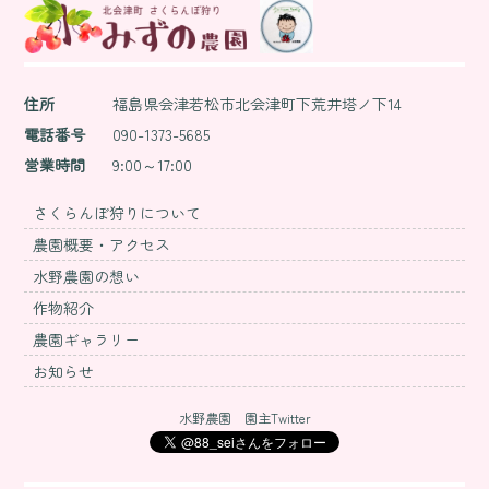
稿
住所
福島県会津若松市北会津町下荒井塔ノ下14
ナ
電話番号
090-1373-5685
営業時間
9:00～17:00
さくらんぼ狩りについて
ビ
農園概要・アクセス
水野農園の想い
作物紹介
ゲ
農園ギャラリー
お知らせ
水野農園 園主Twitter
ー