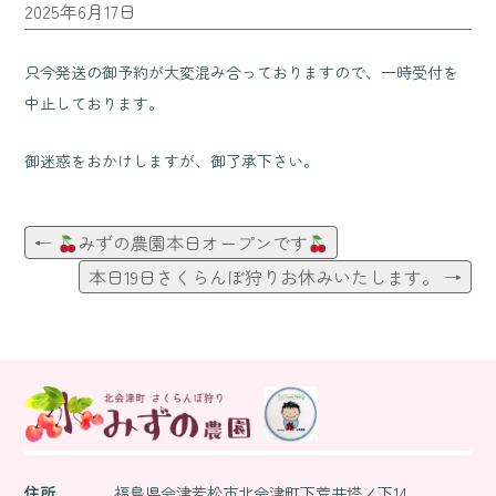
2025年6月17日
只今発送の御予約が大変混み合っておりますので、一時受付を
中止しております。
御迷惑をおかけしますが、御了承下さい。
←
みずの農園本日オープンです
投
本日19日さくらんぼ狩りお休みいたします。
→
稿
ナ
住所
福島県会津若松市北会津町下荒井塔ノ下14