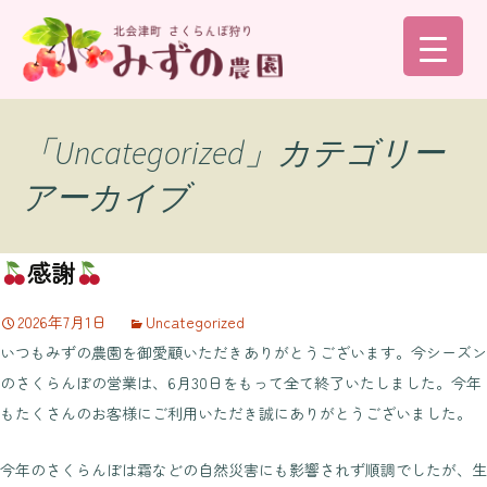
コ
ン
テ
ン
「Uncategorized」カテゴリー
ツ
アーカイブ
へ
ス
キ
感謝
ッ
プ
2026年7月1日
Uncategorized
いつもみずの農園を御愛顧いただきありがとうございます。今シーズン
のさくらんぼの営業は、6月30日をもって全て終了いたしました。今年
もたくさんのお客様にご利用いただき誠にありがとうございました。
今年のさくらんぼは霜などの自然災害にも影響されず順調でしたが、生