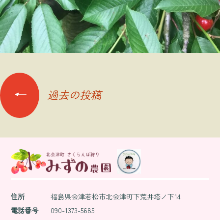
投
←
過去の投稿
稿
ナ
住所
福島県会津若松市北会津町下荒井塔ノ下14
電話番号
090-1373-5685